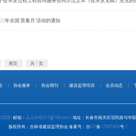
管司关于征求全过程工程咨询服务合同示范文本（征求意见稿）意见的
020年全国“质量月”活动的通知
尾页
共 7 页
息
|
协会服务
|
协会期刊
|
建设监理培训
|
会员动态
|
22628 | 邮箱：JLJLXH2017@163.com | 地址：长春市南关区谊民路
版权所有：吉林省建设监理协会 备案号：
吉ICP备17007456号-1